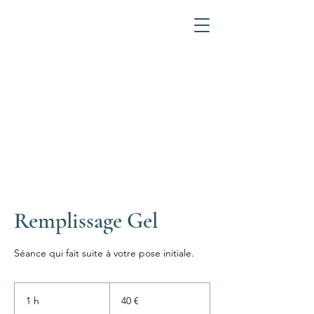
Remplissage Gel
Séance qui fait suite à votre pose initiale.
40
euros
1 h
1
40 €