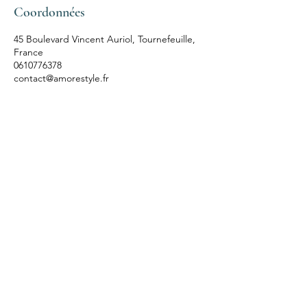
Coordonnées
45 Boulevard Vincent Auriol, Tournefeuille,
France
0610776378
contact@amorestyle.fr
AMORE STYLE
Nous suivre
Réservations
Instagram
E-mail :