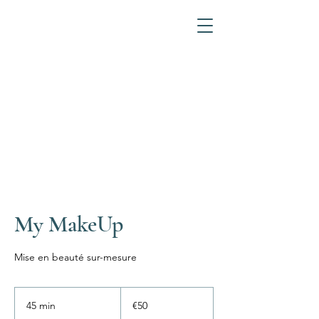
My MakeUp
Mise en beauté sur-mesure
50
euros
45 min
4
€50