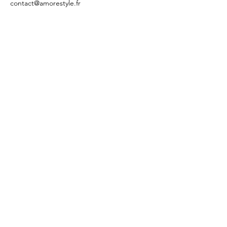
contact@amorestyle.fr
AMORE STYLE
Nous suivre
Réservations
Instagram
E-mail :
contact@amorestyle.fr
Tél :
06 10 77 63 78