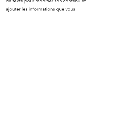
de texte pour modifier son contenu et
ajouter les informations que vous
souhaitez partager.
Les personnes veulent en savoir plus
sur vous. N’hésitez pas à ajouter des
anecdotes à votre sujet pour vous
présenter de façon chaleureuse.
Maquillage professionnel - MakeUp
Artist